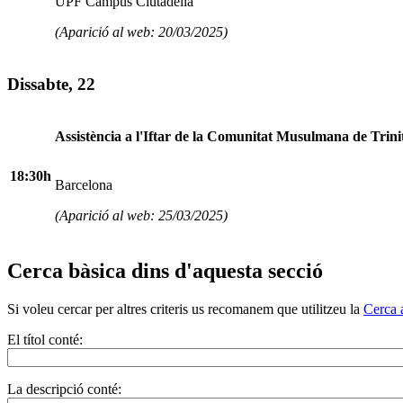
UPF Campus Ciutadella
(Aparició al web: 20/03/2025)
Dissabte, 22
Assistència a l'Iftar de la Comunitat Musulmana de Trinit
18:30h
Barcelona
(Aparició al web: 25/03/2025)
Cerca bàsica dins d'aquesta secció
Si voleu cercar per altres criteris us recomanem que utilitzeu la
Cerca 
El títol conté:
La descripció conté: