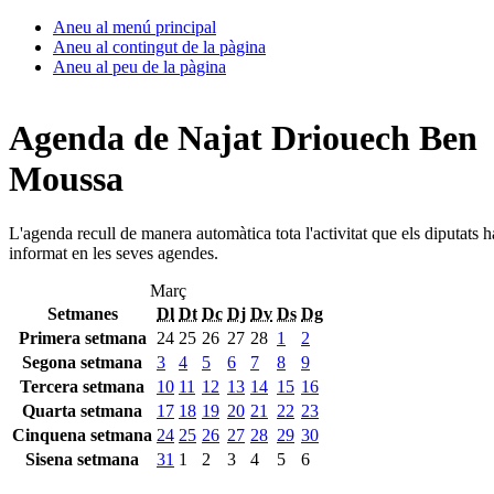
Aneu al menú principal
Aneu al contingut de la pàgina
Aneu al peu de la pàgina
Agenda de Najat Driouech Ben
Moussa
L'agenda recull de manera automàtica tota l'activitat que els diputats 
informat en les seves agendes.
Març
Setmanes
Dl
Dt
Dc
Dj
Dv
Ds
Dg
Primera setmana
24
25
26
27
28
1
2
Segona setmana
3
4
5
6
7
8
9
Tercera setmana
10
11
12
13
14
15
16
Quarta setmana
17
18
19
20
21
22
23
Cinquena setmana
24
25
26
27
28
29
30
Sisena setmana
31
1
2
3
4
5
6