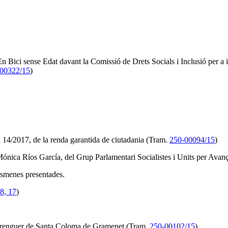
 Bici sense Edat davant la Comissió de Drets Socials i Inclusió per a i
00322/15
)
i 14/2017, de la renda garantida de ciutadania (Tram.
250-00094/15
)
Mónica Ríos García, del Grup Parlamentari Socialistes i Units per Avan
 esmenes presentades.
8, 17
)
Berenguer de Santa Coloma de Gramenet (Tram.
250-00102/15
)