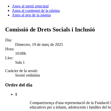
Aneu al menú principal
Aneu al contingut de la pàgina
Aneu al peu de la pàgina
Comissió de Drets Socials i Inclusió
Dia:
Dimecres, 19 de març de 2025
Hora:
10:00h
Lloc:
Sala 1
Caràcter de la sessió:
Sessió ordinària
Ordre del dia
1
Compareixença d'una representació de la Fundació La
educatives per a infants, adolescents i famílies del 