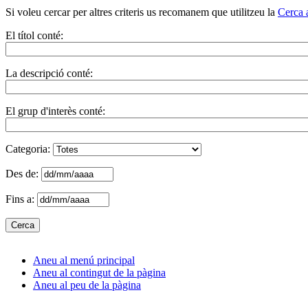
Si voleu cercar per altres criteris us recomanem que utilitzeu la
Cerca 
El títol conté:
La descripció conté:
El grup d'interès conté:
Categoria:
Des de:
Fins a:
Aneu al menú principal
Aneu al contingut de la pàgina
Aneu al peu de la pàgina