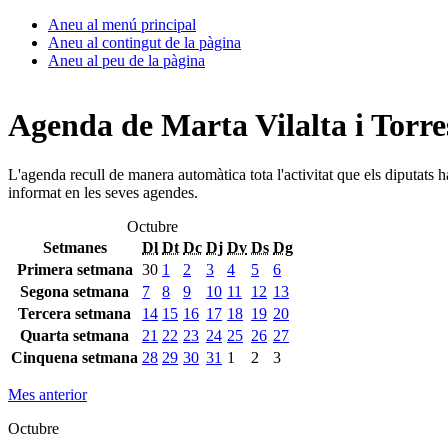
Aneu al menú principal
Aneu al contingut de la pàgina
Aneu al peu de la pàgina
Agenda de Marta Vilalta i Torre
L'agenda recull de manera automàtica tota l'activitat que els diputats 
informat en les seves agendes.
Octubre
Setmanes
Dl
Dt
Dc
Dj
Dv
Ds
Dg
Primera setmana
30
1
2
3
4
5
6
Segona setmana
7
8
9
10
11
12
13
Tercera setmana
14
15
16
17
18
19
20
Quarta setmana
21
22
23
24
25
26
27
Cinquena setmana
28
29
30
31
1
2
3
Mes anterior
Octubre