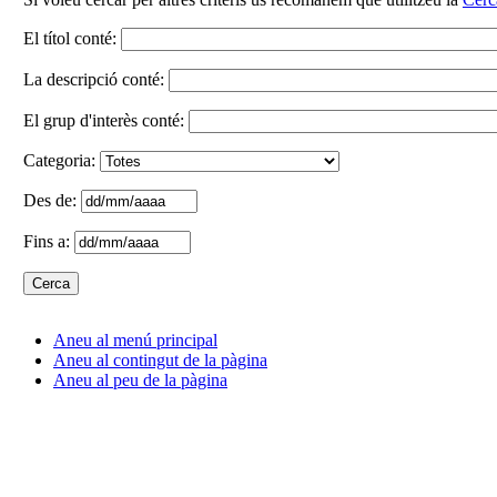
El títol conté:
La descripció conté:
El grup d'interès conté:
Categoria:
Des de:
Fins a:
Aneu al menú principal
Aneu al contingut de la pàgina
Aneu al peu de la pàgina