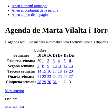
Aneu al menú principal
Aneu al contingut de la pàgina
Aneu al peu de la pàgina
Agenda de Marta Vilalta i Torr
L'agenda recull de manera automàtica tota l'activitat que els diputat
Octubre
Setmanes
Dl
Dt
Dc
Dj
Dv
Ds
Dg
Primera setmana
30
1
2
3
4
5
6
Segona setmana
7
8
9
10
11
12
13
Tercera setmana
14
15
16
17
18
19
20
Quarta setmana
21
22
23
24
25
26
27
Cinquena setmana
28
29
30
31
1
2
3
Mes anterior
Octubre
Mes següent