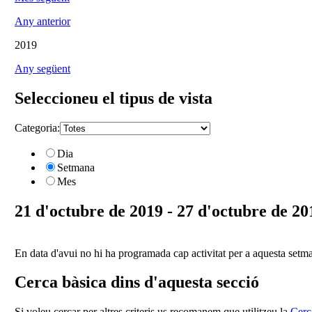
Any anterior
2019
Any següent
Seleccioneu el tipus de vista
Categoria:
Dia
Setmana
Mes
21 d'octubre de 2019 - 27 d'octubre de 20
En data d'avui no hi ha programada cap activitat per a aquesta setm
Cerca bàsica dins d'aquesta secció
Si voleu cercar per altres criteris us recomanem que utilitzeu la
Cerc