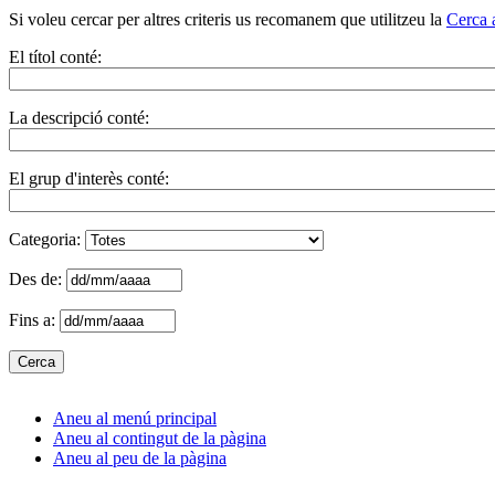
Si voleu cercar per altres criteris us recomanem que utilitzeu la
Cerca 
El títol conté:
La descripció conté:
El grup d'interès conté:
Categoria:
Des de:
Fins a:
Aneu al menú principal
Aneu al contingut de la pàgina
Aneu al peu de la pàgina