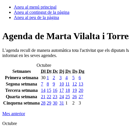
Aneu al menú principal
Aneu al contingut de la pàgina
Aneu al peu de la pàgina
Agenda de Marta Vilalta i Torre
L'agenda recull de manera automàtica tota l'activitat que els diputats 
informat en les seves agendes.
Octubre
Setmanes
Dl
Dt
Dc
Dj
Dv
Ds
Dg
Primera setmana
30
1
2
3
4
5
6
Segona setmana
7
8
9
10
11
12
13
Tercera setmana
14
15
16
17
18
19
20
Quarta setmana
21
22
23
24
25
26
27
Cinquena setmana
28
29
30
31
1
2
3
Mes anterior
Octubre