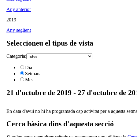
Any anterior
2019
Any següent
Seleccioneu el tipus de vista
Categoria:
Dia
Setmana
Mes
21 d'octubre de 2019 - 27 d'octubre de 20
En data d'avui no hi ha programada cap activitat per a aquesta setm
Cerca bàsica dins d'aquesta secció
Si voleu cercar per altres criteris us recomanem que utilitzeu la
Cerc