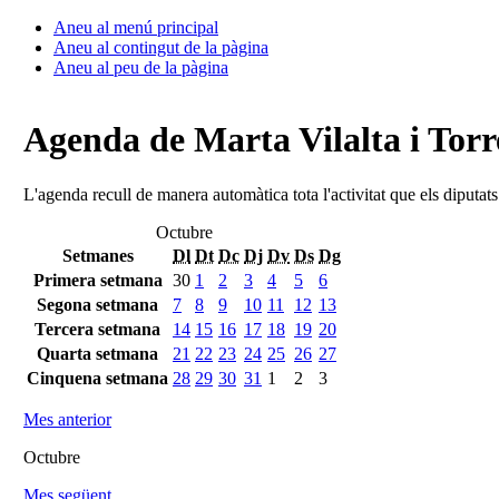
Aneu al menú principal
Aneu al contingut de la pàgina
Aneu al peu de la pàgina
Agenda de Marta Vilalta i Torr
L'agenda recull de manera automàtica tota l'activitat que els diputat
Octubre
Setmanes
Dl
Dt
Dc
Dj
Dv
Ds
Dg
Primera setmana
30
1
2
3
4
5
6
Segona setmana
7
8
9
10
11
12
13
Tercera setmana
14
15
16
17
18
19
20
Quarta setmana
21
22
23
24
25
26
27
Cinquena setmana
28
29
30
31
1
2
3
Mes anterior
Octubre
Mes següent