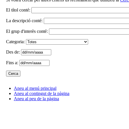
El títol conté:
La descripció conté:
El grup d'interès conté:
Categoria:
Des de:
Fins a:
Aneu al menú principal
Aneu al contingut de la pàgina
Aneu al peu de la pàgina