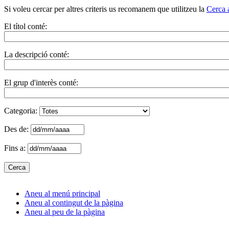
Si voleu cercar per altres criteris us recomanem que utilitzeu la
Cerca 
El títol conté:
La descripció conté:
El grup d'interès conté:
Categoria:
Des de:
Fins a:
Aneu al menú principal
Aneu al contingut de la pàgina
Aneu al peu de la pàgina