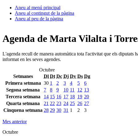
Aneu al menú principal
Aneu al contingut de la pàgina
Aneu al peu de la pàgina
Agenda de Marta Vilalta i Torre
L'agenda recull de manera automàtica tota l'activitat que els diputats 
informat en les seves agendes.
Octubre
Setmanes
Dl
Dt
Dc
Dj
Dv
Ds
Dg
Primera setmana
30
1
2
3
4
5
6
Segona setmana
7
8
9
10
11
12
13
Tercera setmana
14
15
16
17
18
19
20
Quarta setmana
21
22
23
24
25
26
27
Cinquena setmana
28
29
30
31
1
2
3
Mes anterior
Octubre