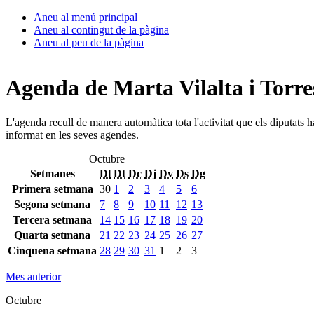
Aneu al menú principal
Aneu al contingut de la pàgina
Aneu al peu de la pàgina
Agenda de Marta Vilalta i Torre
L'agenda recull de manera automàtica tota l'activitat que els diputats 
informat en les seves agendes.
Octubre
Setmanes
Dl
Dt
Dc
Dj
Dv
Ds
Dg
Primera setmana
30
1
2
3
4
5
6
Segona setmana
7
8
9
10
11
12
13
Tercera setmana
14
15
16
17
18
19
20
Quarta setmana
21
22
23
24
25
26
27
Cinquena setmana
28
29
30
31
1
2
3
Mes anterior
Octubre