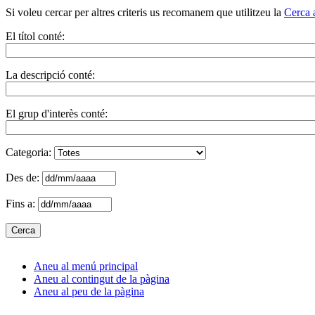
Si voleu cercar per altres criteris us recomanem que utilitzeu la
Cerca 
El títol conté:
La descripció conté:
El grup d'interès conté:
Categoria:
Des de:
Fins a:
Aneu al menú principal
Aneu al contingut de la pàgina
Aneu al peu de la pàgina