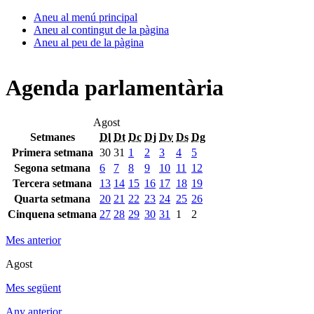
Aneu al menú principal
Aneu al contingut de la pàgina
Aneu al peu de la pàgina
Agenda parlamentària
Agost
Setmanes
Dl
Dt
Dc
Dj
Dv
Ds
Dg
Primera setmana
30
31
1
2
3
4
5
Segona setmana
6
7
8
9
10
11
12
Tercera setmana
13
14
15
16
17
18
19
Quarta setmana
20
21
22
23
24
25
26
Cinquena setmana
27
28
29
30
31
1
2
Mes anterior
Agost
Mes següent
Any anterior