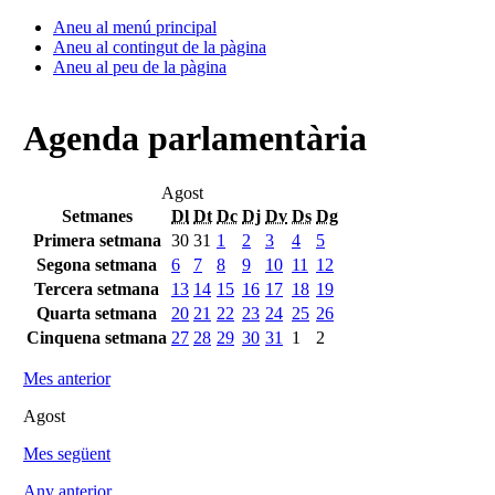
Aneu al menú principal
Aneu al contingut de la pàgina
Aneu al peu de la pàgina
Agenda parlamentària
Agost
Setmanes
Dl
Dt
Dc
Dj
Dv
Ds
Dg
Primera setmana
30
31
1
2
3
4
5
Segona setmana
6
7
8
9
10
11
12
Tercera setmana
13
14
15
16
17
18
19
Quarta setmana
20
21
22
23
24
25
26
Cinquena setmana
27
28
29
30
31
1
2
Mes anterior
Agost
Mes següent
Any anterior