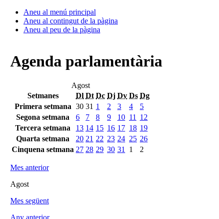
Aneu al menú principal
Aneu al contingut de la pàgina
Aneu al peu de la pàgina
Agenda parlamentària
Agost
Setmanes
Dl
Dt
Dc
Dj
Dv
Ds
Dg
Primera setmana
30
31
1
2
3
4
5
Segona setmana
6
7
8
9
10
11
12
Tercera setmana
13
14
15
16
17
18
19
Quarta setmana
20
21
22
23
24
25
26
Cinquena setmana
27
28
29
30
31
1
2
Mes anterior
Agost
Mes següent
Any anterior