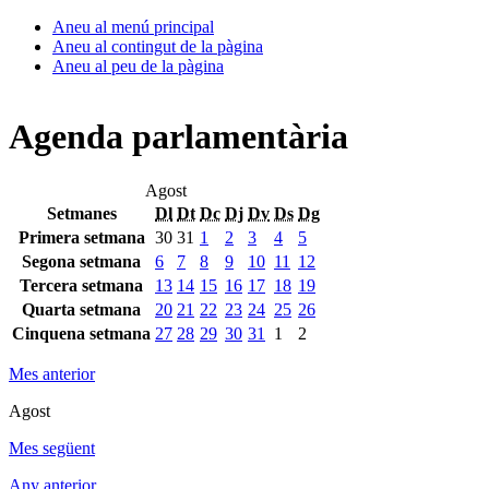
Aneu al menú principal
Aneu al contingut de la pàgina
Aneu al peu de la pàgina
Agenda parlamentària
Agost
Setmanes
Dl
Dt
Dc
Dj
Dv
Ds
Dg
Primera setmana
30
31
1
2
3
4
5
Segona setmana
6
7
8
9
10
11
12
Tercera setmana
13
14
15
16
17
18
19
Quarta setmana
20
21
22
23
24
25
26
Cinquena setmana
27
28
29
30
31
1
2
Mes anterior
Agost
Mes següent
Any anterior