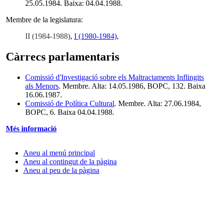
25.05.1984. Baixa: 04.04.1988.
Membre de la legislatura:
II (1984-1988)
,
I (1980-1984)
,
Càrrecs parlamentaris
Comissió d'Investigació sobre els Maltractaments Inflingits
als Menors
. Membre. Alta: 14.05.1986, BOPC, 132. Baixa
16.06.1987.
Comissió de Política Cultural
. Membre. Alta: 27.06.1984,
BOPC, 6. Baixa 04.04.1988.
Més informació
Aneu al menú principal
Aneu al contingut de la pàgina
Aneu al peu de la pàgina