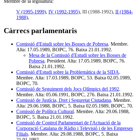
Membre de la legislatura:
V (1995-1999)
,
IV (1992-1995)
,
III (1988-1992)
,
II (1984-
1988)
,
Càrrecs parlamentaris
Comissió d'Estudi sobre les Bosses de Pobresa
. Membre.
Alta: 17.05.1989, BOPC, 76. Baixa 21.01.1992.
Mesa de la Comissió d'Estudi sobre les Bosses de
Pobresa
. President. Alta: 17.05.1989, BOPC, 76.
Baixa 21.01.1992.
Comissió d'Estudi sobre la Problemàtica de la SIDA
.
Membre. Alta: 17.03.1989, BOPC, 53. Baixa 02.05.1989,
BOPC, 70.
Comissió de Seguiment dels Jocs Olímpics del 1992
.
Membre. Alta: 05.06.1991, BOPC, 276. Baixa 21.01.1992.
Comissió de Justícia, Dret i Seguretat Ciutadana
. Membre.
Alta: 29.06.1988, BOPC, 5. Baixa 02.05.1989, BOPC, 70.
Comissió de Política Cultural
. Membre. Alta: 29.06.1988,
BOPC, 5. Baixa 21.01.1992.
Comissió de Control Parlamentari de l'Actuació de la
Corporació Catalana de Ràdio i Televisió i de les Empreses
Filials
. Membre. Alta: 29.08.1988, BOPC, 5. Baixa
21.01.1992.