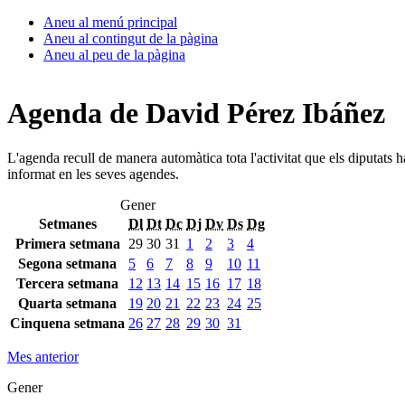
Aneu al menú principal
Aneu al contingut de la pàgina
Aneu al peu de la pàgina
Agenda de David Pérez Ibáñez
L'agenda recull de manera automàtica tota l'activitat que els diputats 
informat en les seves agendes.
Gener
Setmanes
Dl
Dt
Dc
Dj
Dv
Ds
Dg
Primera setmana
29
30
31
1
2
3
4
Segona setmana
5
6
7
8
9
10
11
Tercera setmana
12
13
14
15
16
17
18
Quarta setmana
19
20
21
22
23
24
25
Cinquena setmana
26
27
28
29
30
31
Mes anterior
Gener