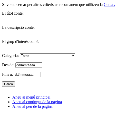
Si voleu cercar per altres criteris us recomanem que utilitzeu la
Cerca 
El títol conté:
La descripció conté:
El grup d'interès conté:
Categoria:
Des de:
Fins a:
Aneu al menú principal
Aneu al contingut de la pàgina
Aneu al peu de la pàgina