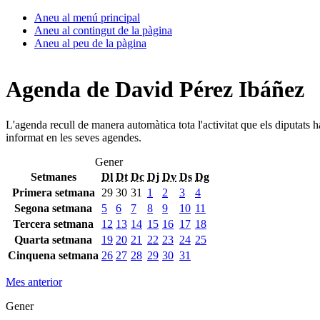
Aneu al menú principal
Aneu al contingut de la pàgina
Aneu al peu de la pàgina
Agenda de David Pérez Ibáñez
L'agenda recull de manera automàtica tota l'activitat que els diputats 
informat en les seves agendes.
Gener
Setmanes
Dl
Dt
Dc
Dj
Dv
Ds
Dg
Primera setmana
29
30
31
1
2
3
4
Segona setmana
5
6
7
8
9
10
11
Tercera setmana
12
13
14
15
16
17
18
Quarta setmana
19
20
21
22
23
24
25
Cinquena setmana
26
27
28
29
30
31
Mes anterior
Gener