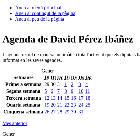
Aneu al menú principal
Aneu al contingut de la pàgina
Aneu al peu de la pàgina
Agenda de David Pérez Ibáñez
L'agenda recull de manera automàtica tota l'activitat que els diputats 
informat en les seves agendes.
Gener
Setmanes
Dl
Dt
Dc
Dj
Dv
Ds
Dg
Primera setmana
29
30
31
1
2
3
4
Segona setmana
5
6
7
8
9
10
11
Tercera setmana
12
13
14
15
16
17
18
Quarta setmana
19
20
21
22
23
24
25
Cinquena setmana
26
27
28
29
30
31
Mes anterior
Gener