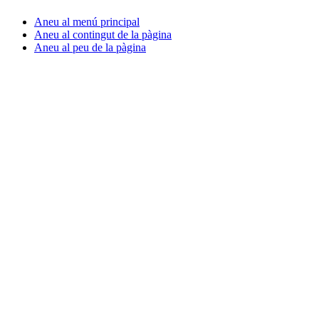
Aneu al menú principal
Aneu al contingut de la pàgina
Aneu al peu de la pàgina