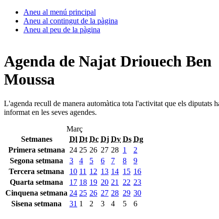
Aneu al menú principal
Aneu al contingut de la pàgina
Aneu al peu de la pàgina
Agenda de Najat Driouech Ben
Moussa
L'agenda recull de manera automàtica tota l'activitat que els diputats 
informat en les seves agendes.
Març
Setmanes
Dl
Dt
Dc
Dj
Dv
Ds
Dg
Primera setmana
24
25
26
27
28
1
2
Segona setmana
3
4
5
6
7
8
9
Tercera setmana
10
11
12
13
14
15
16
Quarta setmana
17
18
19
20
21
22
23
Cinquena setmana
24
25
26
27
28
29
30
Sisena setmana
31
1
2
3
4
5
6