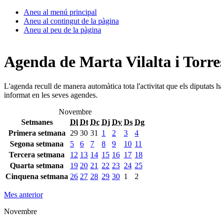
Aneu al menú principal
Aneu al contingut de la pàgina
Aneu al peu de la pàgina
Agenda de Marta Vilalta i Torre
L'agenda recull de manera automàtica tota l'activitat que els diputats 
informat en les seves agendes.
Novembre
Setmanes
Dl
Dt
Dc
Dj
Dv
Ds
Dg
Primera setmana
29
30
31
1
2
3
4
Segona setmana
5
6
7
8
9
10
11
Tercera setmana
12
13
14
15
16
17
18
Quarta setmana
19
20
21
22
23
24
25
Cinquena setmana
26
27
28
29
30
1
2
Mes anterior
Novembre