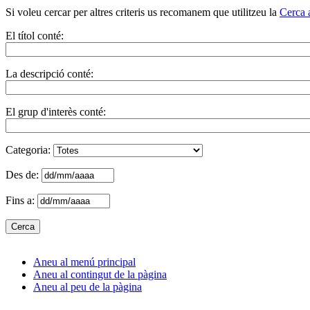
Si voleu cercar per altres criteris us recomanem que utilitzeu la
Cerca 
El títol conté:
La descripció conté:
El grup d'interès conté:
Categoria:
Des de:
Fins a:
Aneu al menú principal
Aneu al contingut de la pàgina
Aneu al peu de la pàgina