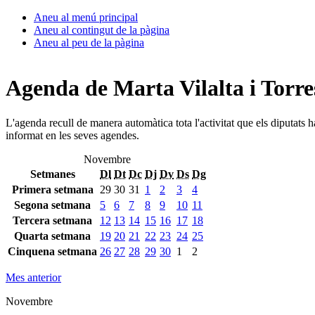
Aneu al menú principal
Aneu al contingut de la pàgina
Aneu al peu de la pàgina
Agenda de Marta Vilalta i Torre
L'agenda recull de manera automàtica tota l'activitat que els diputats 
informat en les seves agendes.
Novembre
Setmanes
Dl
Dt
Dc
Dj
Dv
Ds
Dg
Primera setmana
29
30
31
1
2
3
4
Segona setmana
5
6
7
8
9
10
11
Tercera setmana
12
13
14
15
16
17
18
Quarta setmana
19
20
21
22
23
24
25
Cinquena setmana
26
27
28
29
30
1
2
Mes anterior
Novembre