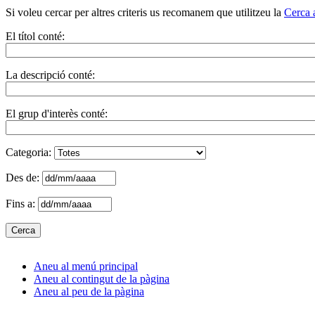
Si voleu cercar per altres criteris us recomanem que utilitzeu la
Cerca 
El títol conté:
La descripció conté:
El grup d'interès conté:
Categoria:
Des de:
Fins a:
Aneu al menú principal
Aneu al contingut de la pàgina
Aneu al peu de la pàgina