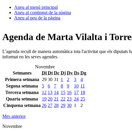
Aneu al menú principal
Aneu al contingut de la pàgina
Aneu al peu de la pàgina
Agenda de Marta Vilalta i Torre
L'agenda recull de manera automàtica tota l'activitat que els diputats 
informat en les seves agendes.
Novembre
Setmanes
Dl
Dt
Dc
Dj
Dv
Ds
Dg
Primera setmana
29
30
31
1
2
3
4
Segona setmana
5
6
7
8
9
10
11
Tercera setmana
12
13
14
15
16
17
18
Quarta setmana
19
20
21
22
23
24
25
Cinquena setmana
26
27
28
29
30
1
2
Mes anterior
Novembre