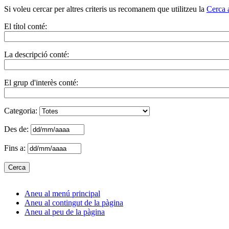
Si voleu cercar per altres criteris us recomanem que utilitzeu la
Cerca 
El títol conté:
La descripció conté:
El grup d'interès conté:
Categoria:
Des de:
Fins a:
Aneu al menú principal
Aneu al contingut de la pàgina
Aneu al peu de la pàgina