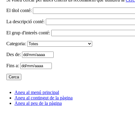
El títol conté:
La descripció conté:
El grup d'interès conté:
Categoria:
Des de:
Fins a:
Aneu al menú principal
Aneu al contingut de la pàgina
Aneu al peu de la pàgina