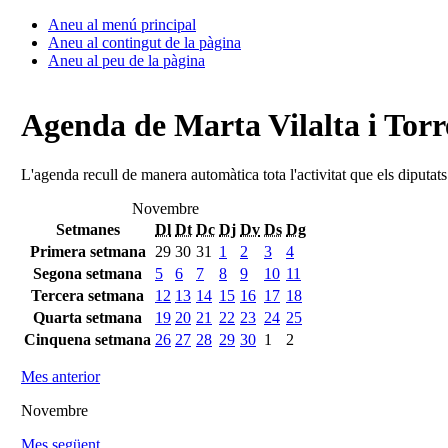
Aneu al menú principal
Aneu al contingut de la pàgina
Aneu al peu de la pàgina
Agenda de Marta Vilalta i Torr
L'agenda recull de manera automàtica tota l'activitat que els diputat
Novembre
Setmanes
Dl
Dt
Dc
Dj
Dv
Ds
Dg
Primera setmana
29
30
31
1
2
3
4
Segona setmana
5
6
7
8
9
10
11
Tercera setmana
12
13
14
15
16
17
18
Quarta setmana
19
20
21
22
23
24
25
Cinquena setmana
26
27
28
29
30
1
2
Mes anterior
Novembre
Mes següent