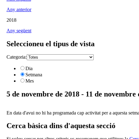
Any anterior
2018
Any següent
Seleccioneu el tipus de vista
Categoria:
Dia
Setmana
Mes
5 de novembre de 2018 - 11 de novembre 
En data d'avui no hi ha programada cap activitat per a aquesta setm
Cerca bàsica dins d'aquesta secció
Si voleu cercar per altres criteris us recomanem que utilitzeu la
Cerc