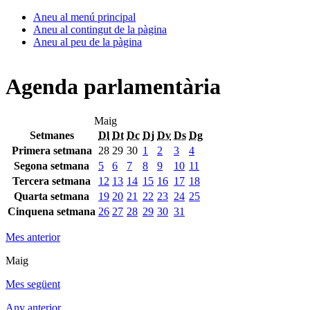
Aneu al menú principal
Aneu al contingut de la pàgina
Aneu al peu de la pàgina
Agenda parlamentària
Maig
Setmanes
Dl
Dt
Dc
Dj
Dv
Ds
Dg
Primera setmana
28
29
30
1
2
3
4
Segona setmana
5
6
7
8
9
10
11
Tercera setmana
12
13
14
15
16
17
18
Quarta setmana
19
20
21
22
23
24
25
Cinquena setmana
26
27
28
29
30
31
Mes anterior
Maig
Mes següent
Any anterior