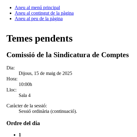
Aneu al menú principal
Aneu al contingut de la pàgina
Aneu al peu de la pàgina
Temes pendents
Comissió de la Sindicatura de Comptes
Dia:
Dijous, 15 de maig de 2025
Hora:
10:00h
Lloc:
Sala 4
Caràcter de la sessió:
Sessió ordinària (continuació).
Ordre del dia
1