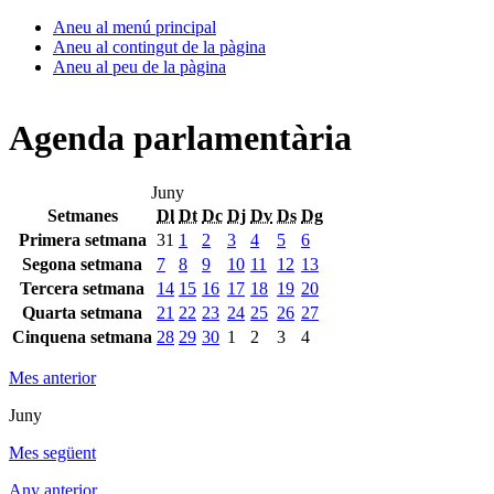
Aneu al menú principal
Aneu al contingut de la pàgina
Aneu al peu de la pàgina
Agenda parlamentària
Juny
Setmanes
Dl
Dt
Dc
Dj
Dv
Ds
Dg
Primera setmana
31
1
2
3
4
5
6
Segona setmana
7
8
9
10
11
12
13
Tercera setmana
14
15
16
17
18
19
20
Quarta setmana
21
22
23
24
25
26
27
Cinquena setmana
28
29
30
1
2
3
4
Mes anterior
Juny
Mes següent
Any anterior