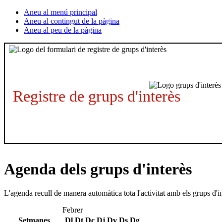
Aneu al menú principal
Aneu al contingut de la pàgina
Aneu al peu de la pàgina
Registre de grups d'interès
Agenda dels grups d'interès
L'agenda recull de manera automàtica tota l'activitat amb els grups d'i
Febrer
Setmanes
Dl
Dt
Dc
Dj
Dv
Ds
Dg