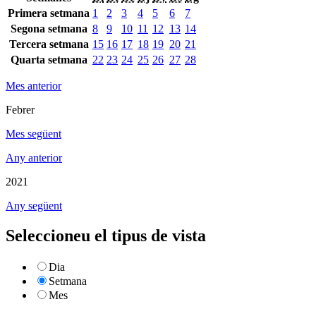
Primera setmana
1
2
3
4
5
6
7
Segona setmana
8
9
10
11
12
13
14
Tercera setmana
15
16
17
18
19
20
21
Quarta setmana
22
23
24
25
26
27
28
Mes anterior
Febrer
Mes següent
Any anterior
2021
Any següent
Seleccioneu el tipus de vista
Dia
Setmana
Mes