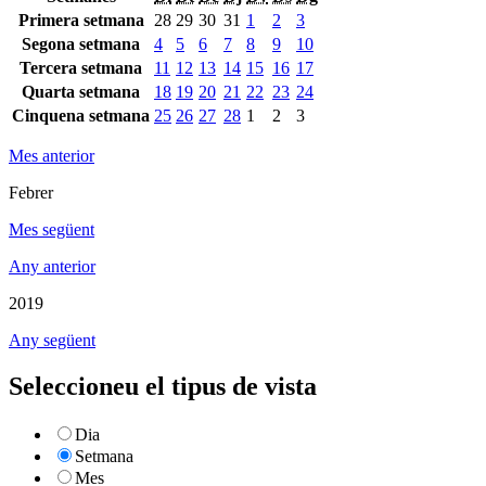
Primera setmana
28
29
30
31
1
2
3
Segona setmana
4
5
6
7
8
9
10
Tercera setmana
11
12
13
14
15
16
17
Quarta setmana
18
19
20
21
22
23
24
Cinquena setmana
25
26
27
28
1
2
3
Mes anterior
Febrer
Mes següent
Any anterior
2019
Any següent
Seleccioneu el tipus de vista
Dia
Setmana
Mes