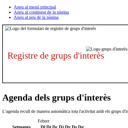
Aneu al menú principal
Aneu al contingut de la pàgina
Aneu al peu de la pàgina
Registre de grups d'interès
Agenda dels grups d'interès
L'agenda recull de manera automàtica tota l'activitat amb els grups d'i
Febrer
Setmanes
Dl
Dt
Dc
Dj
Dv
Ds
Dg