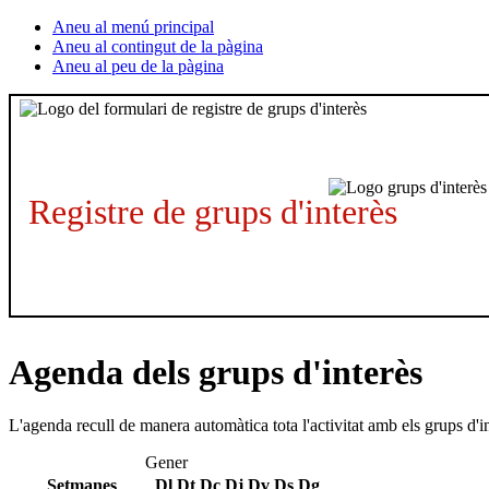
Aneu al menú principal
Aneu al contingut de la pàgina
Aneu al peu de la pàgina
Registre de grups d'interès
Agenda dels grups d'interès
L'agenda recull de manera automàtica tota l'activitat amb els grups d'i
Gener
Setmanes
Dl
Dt
Dc
Dj
Dv
Ds
Dg