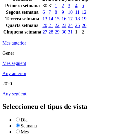
Primera setmana
30
31
1
2
3
4
5
Segona setmana
6
7
8
9
10
11
12
Tercera setmana
13
14
15
16
17
18
19
Quarta setmana
20
21
22
23
24
25
26
Cinquena setmana
27
28
29
30
31
1
2
Mes anterior
Gener
Mes següent
Any anterior
2020
Any següent
Seleccioneu el tipus de vista
Dia
Setmana
Mes