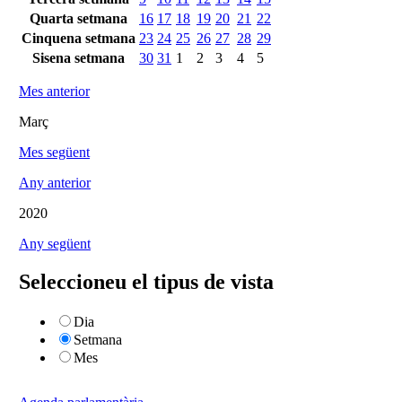
Quarta setmana
16
17
18
19
20
21
22
Cinquena setmana
23
24
25
26
27
28
29
Sisena setmana
30
31
1
2
3
4
5
Mes anterior
Març
Mes següent
Any anterior
2020
Any següent
Seleccioneu el tipus de vista
Dia
Setmana
Mes