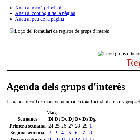
Aneu al menú principal
Aneu al contingut de la pàgina
Aneu al peu de la pàgina
Reg
Agenda dels grups d'interès
L'agenda recull de manera automàtica tota l'activitat amb els grups d
Març
Setmanes
Dl
Dt
Dc
Dj
Dv
Ds
Dg
Primera setmana
24
25
26
27
28
29
1
Segona setmana
2
3
4
5
6
7
8
Tercera setmana
9
10
11
12
13
14
15