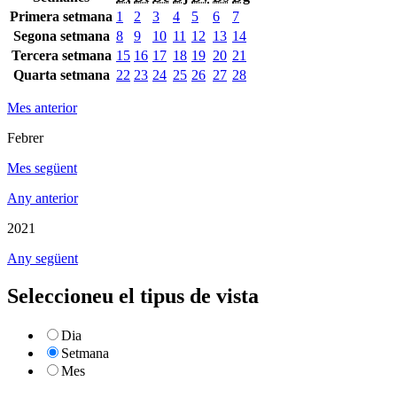
Primera setmana
1
2
3
4
5
6
7
Segona setmana
8
9
10
11
12
13
14
Tercera setmana
15
16
17
18
19
20
21
Quarta setmana
22
23
24
25
26
27
28
Mes anterior
Febrer
Mes següent
Any anterior
2021
Any següent
Seleccioneu el tipus de vista
Dia
Setmana
Mes