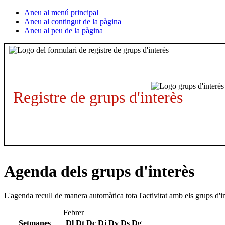
Aneu al menú principal
Aneu al contingut de la pàgina
Aneu al peu de la pàgina
Registre de grups d'interès
Agenda dels grups d'interès
L'agenda recull de manera automàtica tota l'activitat amb els grups d'i
Febrer
Setmanes
Dl
Dt
Dc
Dj
Dv
Ds
Dg