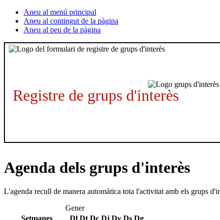
Aneu al menú principal
Aneu al contingut de la pàgina
Aneu al peu de la pàgina
Registre de grups d'interès
Agenda dels grups d'interès
L'agenda recull de manera automàtica tota l'activitat amb els grups d'i
Gener
Setmanes
Dl
Dt
Dc
Dj
Dv
Ds
Dg