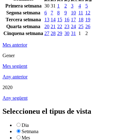
Primera setmana
30
31
1
2
3
4
5
Segona setmana
6
7
8
9
10
11
12
Tercera setmana
13
14
15
16
17
18
19
Quarta setmana
20
21
22
23
24
25
26
Cinquena setmana
27
28
29
30
31
1
2
Mes anterior
Gener
Mes següent
Any anterior
2020
Any següent
Seleccioneu el tipus de vista
Dia
Setmana
Mes