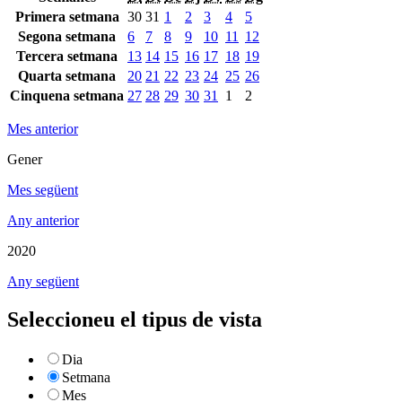
Primera setmana
30
31
1
2
3
4
5
Segona setmana
6
7
8
9
10
11
12
Tercera setmana
13
14
15
16
17
18
19
Quarta setmana
20
21
22
23
24
25
26
Cinquena setmana
27
28
29
30
31
1
2
Mes anterior
Gener
Mes següent
Any anterior
2020
Any següent
Seleccioneu el tipus de vista
Dia
Setmana
Mes