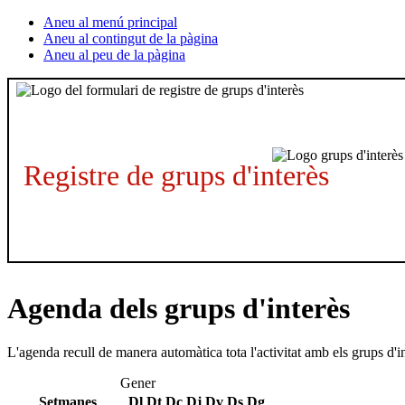
Aneu al menú principal
Aneu al contingut de la pàgina
Aneu al peu de la pàgina
Registre de grups d'interès
Agenda dels grups d'interès
L'agenda recull de manera automàtica tota l'activitat amb els grups d'i
Gener
Setmanes
Dl
Dt
Dc
Dj
Dv
Ds
Dg