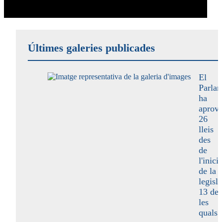
Últimes galeries publicades
El
Parla
ha
aprova
26
lleis
des
de
l'inici
de la
legisla
13 de
les
quals