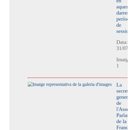
en
aquest
darrer
períod
de
sessio
Data:
31/07
Imatge
1
La
secret
genera
de
l'Ass
Parlam
de la
Franco