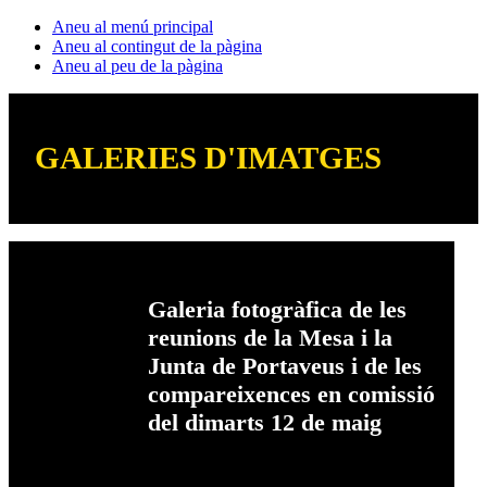
Aneu al menú principal
Aneu al contingut de la pàgina
Aneu al peu de la pàgina
GALERIES D'IMATGES
Galeria fotogràfica de les
reunions de la Mesa i la
Junta de Portaveus i de les
compareixences en comissió
del dimarts 12 de maig