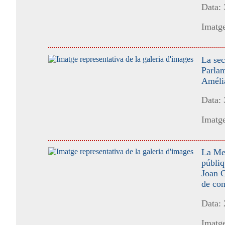
Data:
Imatge
La sec
Parlam
Amélia
Data:
Imatge
La Me
públiq
Joan G
de co
Data:
Imatge