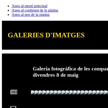
Aneu al menú principal
Aneu al contingut de la pàgina
Aneu al peu de la pàgina
GALERIES D'IMATGES
Galeria fotogràfica de les compa
divendres 8 de maig