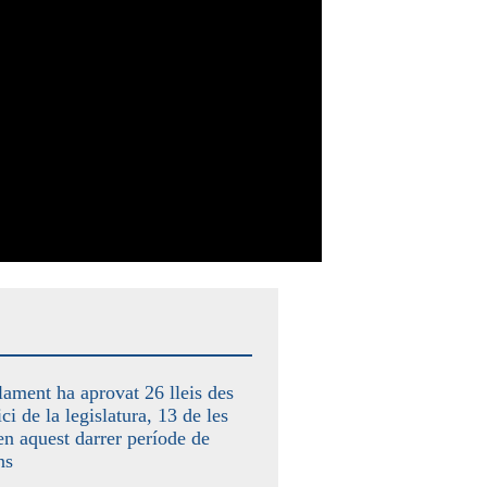
lament ha aprovat 26 lleis des
ici de la legislatura, 13 de les
en aquest darrer període de
ns