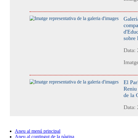
Galeri
compar
d'Educ
sobre 
Data:
Imatge
El Par
Reniu 
de la 
Data:
Imatge
Aneu al menú principal
Aneu al contingut de la pàgina