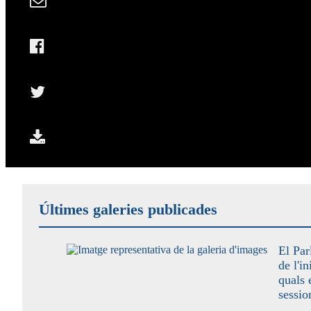
Últimes galeries publicades
El Par
de l'in
quals 
sessio