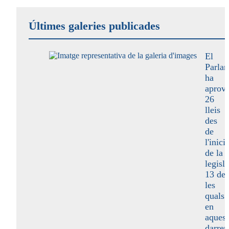
Últimes galeries publicades
El
Parla
ha
aprova
26
lleis
des
de
l'inici
de la
legisla
13 de
les
quals
en
aquest
darrer