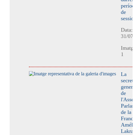
períod
de
sessio
Data:
31/07
Imatge
1
La
secret
genera
de
l'Ass
Parlam
de la
Franco
Améli
Lakraf