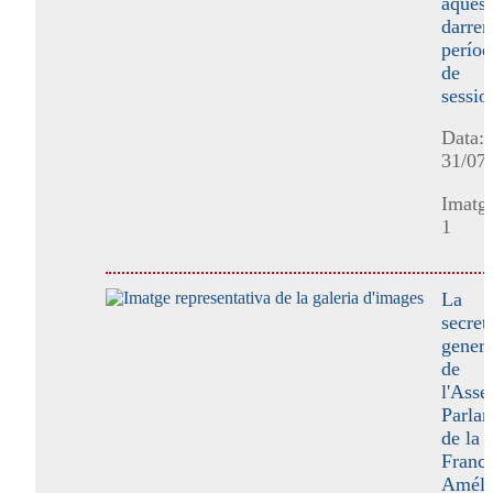
aquest
darrer
períod
de
sessio
Data:
31/07
Imatge
1
La
secret
genera
de
l'Ass
Parlam
de la
Franco
Améli