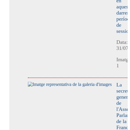
en
aquest
darrer
períod
de
sessio
Data:
31/07
Imatge
1
La
secret
genera
de
l'Ass
Parlam
de la
Franco