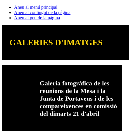
Aneu al menú principal
Aneu al contingut de la pàgina
Aneu al peu de la pàgina
GALERIES D'IMATGES
Galeria fotogràfica de les
reunions de la Mesa i la
Junta de Portaveus i de les
compareixences en comissió
del dimarts 21 d'abril