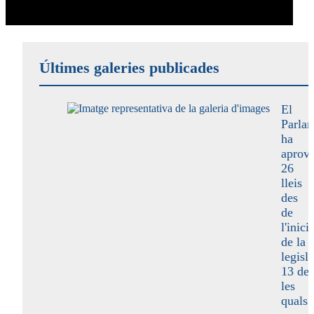
Últimes galeries publicades
El
Parla
ha
aprova
26
lleis
des
de
l'inici
de la
legisla
13 de
les
quals