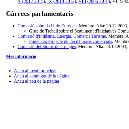
X (2012-2015)
,
IX (2010-2012)
,
VIII (2006-2010)
,
VII (200
Càrrecs parlamentaris
Comissió sobre la Unió Europea
. Membre. Alta: 29.12.2003
Grup de Treball sobre el Seguiment d'Iniciatives Co
Comissió d'Indústria, Energia, Comerç i Turisme
. Membre. A
Ponència: Projecte de llei d'horaris comercials
. Membre
Comissió del Síndic de Greuges
. Membre. Alta: 23.12.2003
Més informació
Aneu al menú principal
Aneu al contingut de la pàgina
Aneu al peu de la pàgina