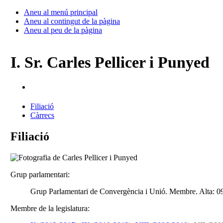
Aneu al menú principal
Aneu al contingut de la pàgina
Aneu al peu de la pàgina
I. Sr. Carles Pellicer i Punyed
Filiació
Càrrecs
Filiació
Grup parlamentari:
Grup Parlamentari de Convergència i Unió. Membre. Alta: 
Membre de la legislatura: