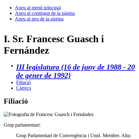
Aneu al menú principal
Aneu al contingut de la pàgina
Aneu al peu de la pàgina
I. Sr. Francesc Guasch i
Fernández
III legislatura (16 de juny de 1988 - 20
de gener de 1992)
Filiació
Càrrecs
Filiació
Grup parlamentari:
Grup Parlamentari de Convergència i Unió. Membre. Alta: