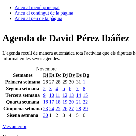
Aneu al menú principal
Aneu al contingut de la pàgina
Aneu al peu de la pàgina
Agenda de David Pérez Ibáñez
L'agenda recull de manera automàtica tota l'activitat que els diputats 
informat en les seves agendes.
Novembre
Setmanes
Dl
Dt
Dc
Dj
Dv
Ds
Dg
Primera setmana
26
27
28
29
30
31
1
Segona setmana
2
3
4
5
6
7
8
Tercera setmana
9
10
11
12
13
14
15
Quarta setmana
16
17
18
19
20
21
22
Cinquena setmana
23
24
25
26
27
28
29
Sisena setmana
30
1
2
3
4
5
6
Mes anterior