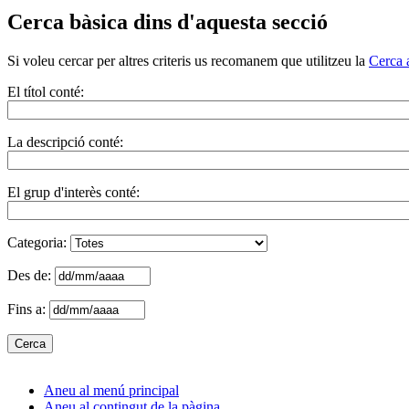
Cerca bàsica dins d'aquesta secció
Si voleu cercar per altres criteris us recomanem que utilitzeu la
Cerca 
El títol conté:
La descripció conté:
El grup d'interès conté:
Categoria:
Des de:
Fins a:
Aneu al menú principal
Aneu al contingut de la pàgina