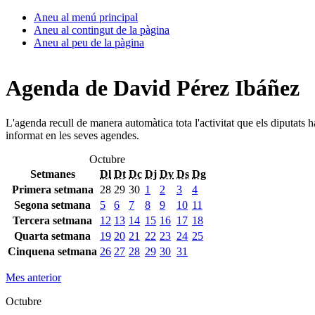
Aneu al menú principal
Aneu al contingut de la pàgina
Aneu al peu de la pàgina
Agenda de David Pérez Ibáñez
L'agenda recull de manera automàtica tota l'activitat que els diputats 
informat en les seves agendes.
Octubre
Setmanes
Dl
Dt
Dc
Dj
Dv
Ds
Dg
Primera setmana
28
29
30
1
2
3
4
Segona setmana
5
6
7
8
9
10
11
Tercera setmana
12
13
14
15
16
17
18
Quarta setmana
19
20
21
22
23
24
25
Cinquena setmana
26
27
28
29
30
31
Mes anterior
Octubre