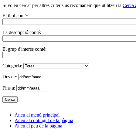
Si voleu cercar per altres criteris us recomanem que utilitzeu la
Cerca 
El títol conté:
La descripció conté:
El grup d'interès conté:
Categoria:
Des de:
Fins a:
Aneu al menú principal
Aneu al contingut de la pàgina
Aneu al peu de la pàgina