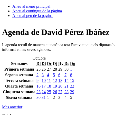
Aneu al menú principal
Aneu al contingut de la pàgina
Aneu al peu de la pàgina
Agenda de David Pérez Ibáñez
L'agenda recull de manera automàtica tota l'activitat que els diputats 
informat en les seves agendes.
Octubre
Setmanes
Dl
Dt
Dc
Dj
Dv
Ds
Dg
Primera setmana
25
26
27
28
29
30
1
Segona setmana
2
3
4
5
6
7
8
Tercera setmana
9
10
11
12
13
14
15
Quarta setmana
16
17
18
19
20
21
22
Cinquena setmana
23
24
25
26
27
28
29
Sisena setmana
30
31
1
2
3
4
5
Mes anterior