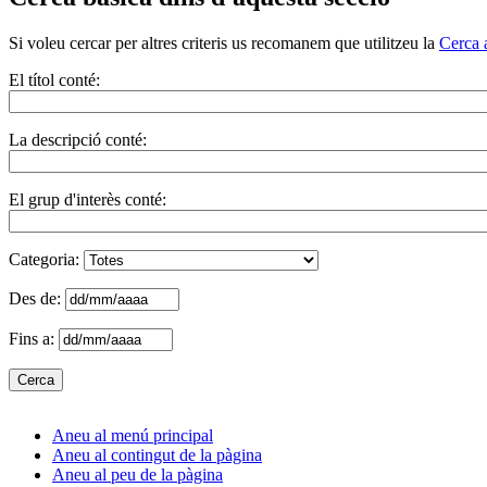
Si voleu cercar per altres criteris us recomanem que utilitzeu la
Cerca 
El títol conté:
La descripció conté:
El grup d'interès conté:
Categoria:
Des de:
Fins a:
Aneu al menú principal
Aneu al contingut de la pàgina
Aneu al peu de la pàgina