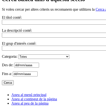
Si voleu cercar per altres criteris us recomanem que utilitzeu la
Cerca 
El títol conté:
La descripció conté:
El grup d'interès conté:
Categoria:
Des de:
Fins a:
Aneu al menú principal
Aneu al contingut de la pàgina
Aneu al peu de la pàgina