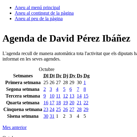
Aneu al menú principal
Aneu al contingut de la pàgina
Aneu al peu de la pàgina
Agenda de David Pérez Ibáñez
L'agenda recull de manera automàtica tota l'activitat que els diputats 
informat en les seves agendes.
Octubre
Setmanes
Dl
Dt
Dc
Dj
Dv
Ds
Dg
Primera setmana
25
26
27
28
29
30
1
Segona setmana
2
3
4
5
6
7
8
Tercera setmana
9
10
11
12
13
14
15
Quarta setmana
16
17
18
19
20
21
22
Cinquena setmana
23
24
25
26
27
28
29
Sisena setmana
30
31
1
2
3
4
5
Mes anterior