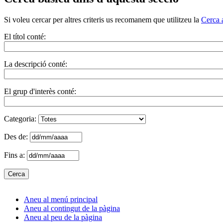
Si voleu cercar per altres criteris us recomanem que utilitzeu la
Cerca 
El títol conté:
La descripció conté:
El grup d'interès conté:
Categoria:
Des de:
Fins a:
Aneu al menú principal
Aneu al contingut de la pàgina
Aneu al peu de la pàgina