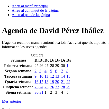
Aneu al menú principal
Aneu al contingut de la pàgina
Aneu al peu de la pàgina
Agenda de David Pérez Ibáñez
L'agenda recull de manera automàtica tota l'activitat que els diputats 
informat en les seves agendes.
Octubre
Setmanes
Dl
Dt
Dc
Dj
Dv
Ds
Dg
Primera setmana
25
26
27
28
29
30
1
Segona setmana
2
3
4
5
6
7
8
Tercera setmana
9
10
11
12
13
14
15
Quarta setmana
16
17
18
19
20
21
22
Cinquena setmana
23
24
25
26
27
28
29
Sisena setmana
30
31
1
2
3
4
5
Mes anterior