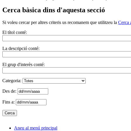
Cerca bàsica dins d'aquesta secció
Si voleu cercar per altres criteris us recomanem que utilitzeu la
Cerca 
El títol conté:
La descripció conté:
El grup d'interès conté:
Categoria:
Des de:
Fins a:
Aneu al menú principal