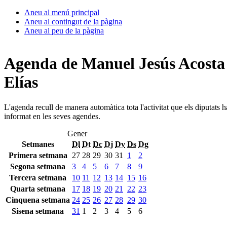
Aneu al menú principal
Aneu al contingut de la pàgina
Aneu al peu de la pàgina
Agenda de Manuel Jesús Acosta
Elías
L'agenda recull de manera automàtica tota l'activitat que els diputats 
informat en les seves agendes.
Gener
Setmanes
Dl
Dt
Dc
Dj
Dv
Ds
Dg
Primera setmana
27
28
29
30
31
1
2
Segona setmana
3
4
5
6
7
8
9
Tercera setmana
10
11
12
13
14
15
16
Quarta setmana
17
18
19
20
21
22
23
Cinquena setmana
24
25
26
27
28
29
30
Sisena setmana
31
1
2
3
4
5
6