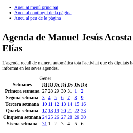
Aneu al menú principal
Aneu al contingut de la pàgina
Aneu al peu de la pàgina
Agenda de Manuel Jesús Acosta
Elías
L'agenda recull de manera automàtica tota l'activitat que els diputats 
informat en les seves agendes.
Gener
Setmanes
Dl
Dt
Dc
Dj
Dv
Ds
Dg
Primera setmana
27
28
29
30
31
1
2
Segona setmana
3
4
5
6
7
8
9
Tercera setmana
10
11
12
13
14
15
16
Quarta setmana
17
18
19
20
21
22
23
Cinquena setmana
24
25
26
27
28
29
30
Sisena setmana
31
1
2
3
4
5
6