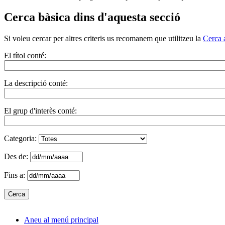
Cerca bàsica dins d'aquesta secció
Si voleu cercar per altres criteris us recomanem que utilitzeu la
Cerca 
El títol conté:
La descripció conté:
El grup d'interès conté:
Categoria:
Des de:
Fins a:
Aneu al menú principal