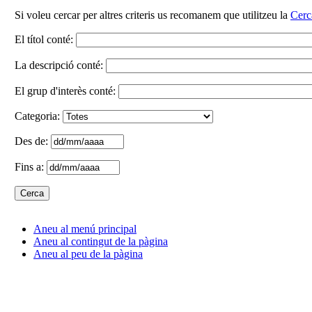
Si voleu cercar per altres criteris us recomanem que utilitzeu la
Cerc
El títol conté:
La descripció conté:
El grup d'interès conté:
Categoria:
Des de:
Fins a:
Aneu al menú principal
Aneu al contingut de la pàgina
Aneu al peu de la pàgina