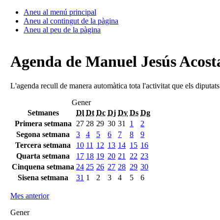
Aneu al menú principal
Aneu al contingut de la pàgina
Aneu al peu de la pàgina
Agenda de Manuel Jesús Acosta
L'agenda recull de manera automàtica tota l'activitat que els diputat
Gener
Setmanes
Dl
Dt
Dc
Dj
Dv
Ds
Dg
Primera setmana
27
28
29
30
31
1
2
Segona setmana
3
4
5
6
7
8
9
Tercera setmana
10
11
12
13
14
15
16
Quarta setmana
17
18
19
20
21
22
23
Cinquena setmana
24
25
26
27
28
29
30
Sisena setmana
31
1
2
3
4
5
6
Mes anterior
Gener