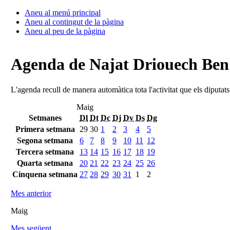
Aneu al menú principal
Aneu al contingut de la pàgina
Aneu al peu de la pàgina
Agenda de Najat Driouech Be
L'agenda recull de manera automàtica tota l'activitat que els diputat
Maig
Setmanes
Dl
Dt
Dc
Dj
Dv
Ds
Dg
Primera setmana
29
30
1
2
3
4
5
Segona setmana
6
7
8
9
10
11
12
Tercera setmana
13
14
15
16
17
18
19
Quarta setmana
20
21
22
23
24
25
26
Cinquena setmana
27
28
29
30
31
1
2
Mes anterior
Maig
Mes següent