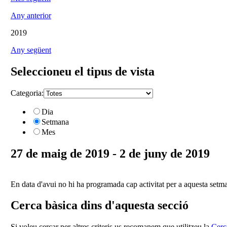
Any anterior
2019
Any següent
Seleccioneu el tipus de vista
Categoria:
Dia
Setmana
Mes
27 de maig de 2019 - 2 de juny de 2019
En data d'avui no hi ha programada cap activitat per a aquesta setm
Cerca bàsica dins d'aquesta secció
Si voleu cercar per altres criteris us recomanem que utilitzeu la
Cerc