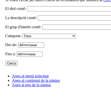
El títol conté:
La descripció conté:
El grup d'interès conté:
Categoria:
Des de:
Fins a:
Aneu al menú principal
Aneu al contingut de la pàgina
Aneu al peu de la pàgina