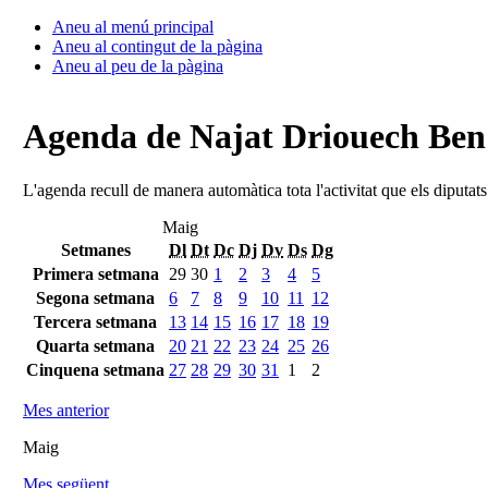
Aneu al menú principal
Aneu al contingut de la pàgina
Aneu al peu de la pàgina
Agenda de Najat Driouech Be
L'agenda recull de manera automàtica tota l'activitat que els diputat
Maig
Setmanes
Dl
Dt
Dc
Dj
Dv
Ds
Dg
Primera setmana
29
30
1
2
3
4
5
Segona setmana
6
7
8
9
10
11
12
Tercera setmana
13
14
15
16
17
18
19
Quarta setmana
20
21
22
23
24
25
26
Cinquena setmana
27
28
29
30
31
1
2
Mes anterior
Maig
Mes següent