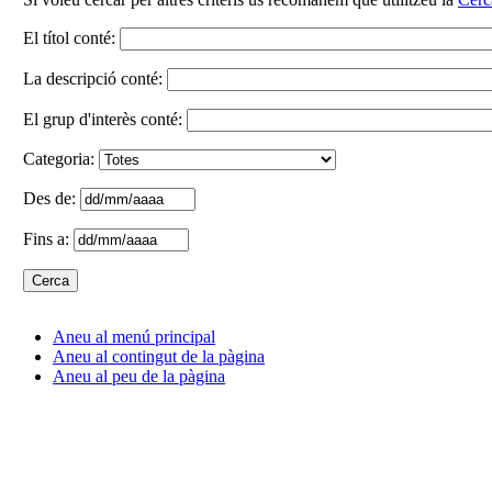
El títol conté:
La descripció conté:
El grup d'interès conté:
Categoria:
Des de:
Fins a:
Aneu al menú principal
Aneu al contingut de la pàgina
Aneu al peu de la pàgina