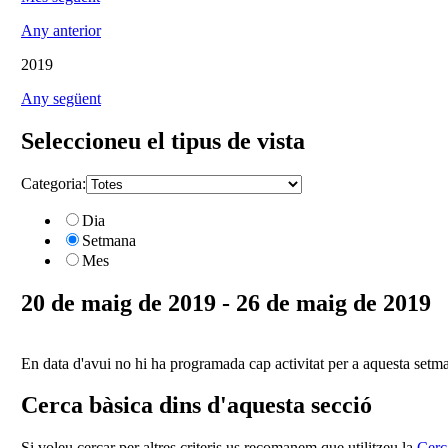
Any anterior
2019
Any següent
Seleccioneu el tipus de vista
Categoria:
Dia
Setmana
Mes
20 de maig de 2019 - 26 de maig de 2019
En data d'avui no hi ha programada cap activitat per a aquesta setm
Cerca bàsica dins d'aquesta secció
Si voleu cercar per altres criteris us recomanem que utilitzeu la
Cerc