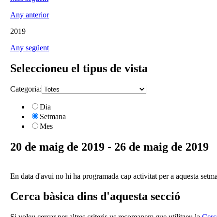
Any anterior
2019
Any següent
Seleccioneu el tipus de vista
Categoria:
Dia
Setmana
Mes
20 de maig de 2019 - 26 de maig de 2019
En data d'avui no hi ha programada cap activitat per a aquesta setm
Cerca bàsica dins d'aquesta secció
Si voleu cercar per altres criteris us recomanem que utilitzeu la
Cerc