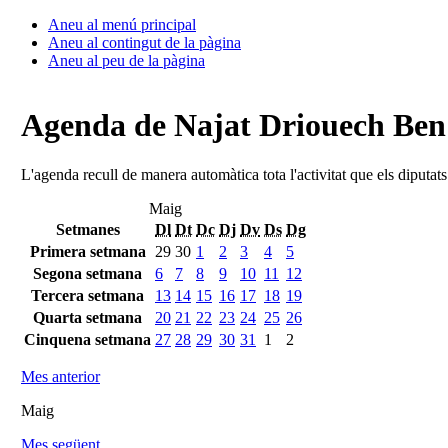
Aneu al menú principal
Aneu al contingut de la pàgina
Aneu al peu de la pàgina
Agenda de Najat Driouech Be
L'agenda recull de manera automàtica tota l'activitat que els diputat
Maig
Setmanes
Dl
Dt
Dc
Dj
Dv
Ds
Dg
Primera setmana
29
30
1
2
3
4
5
Segona setmana
6
7
8
9
10
11
12
Tercera setmana
13
14
15
16
17
18
19
Quarta setmana
20
21
22
23
24
25
26
Cinquena setmana
27
28
29
30
31
1
2
Mes anterior
Maig
Mes següent