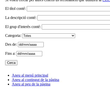
El títol conté:
La descripció conté:
El grup d'interès conté:
Categoria:
Des de:
Fins a:
Aneu al menú principal
Aneu al contingut de la pàgina
Aneu al peu de la pàgina